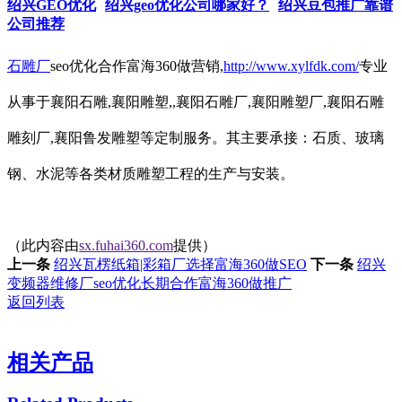
绍兴GEO优化
绍兴geo优化公司哪家好？
绍兴豆包推广靠谱
公司推荐
石雕厂
seo优化合作富海360做营销,
http://www.xylfdk.com/
专业
从事于襄阳石雕,襄阳雕塑,,襄阳石雕厂,襄阳雕塑厂,襄阳石雕
雕刻厂,襄阳鲁发雕塑等定制服务。其主要承接：石质、玻璃
钢、水泥等各类材质雕塑工程的生产与安装。
（此内容由
sx.fuhai360.com
提供）
上一条
绍兴瓦楞纸箱|彩箱厂选择富海360做SEO
下一条
绍兴
变频器维修厂seo优化长期合作富海360做推广
返回列表
相关产品