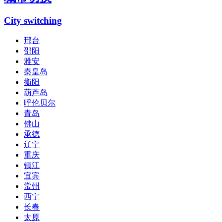
City switching
邢台
邵阳
雅安
秦皇岛
衡阳
葫芦岛
呼伦贝尔
青岛
佛山
承德
辽宁
重庆
镇江
宜宾
常州
西宁
长春
太原